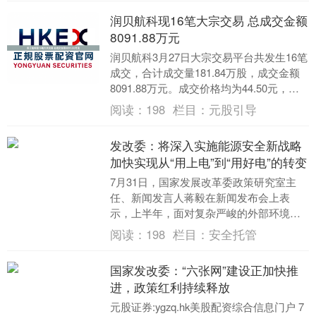
润贝航科现16笔大宗交易 总成交金额
8091.88万元
润贝航科3月27日大宗交易平台共发生16笔
成交，合计成交量181.84万股，成交金额
8091.88万元。成交价格均为44.50元，相
对今日收盘价折价7.00%。....
阅读：
198
栏目：
元股引导
发改委：将深入实施能源安全新战略
加快实现从“用上电”到“用好电”的转变
7月31日，国家发展改革委政策研究室主
任、新闻发言人蒋毅在新闻发布会上表
示，上半年，面对复杂严峻的外部环境，
我国始终保持能源安全供应，在满足国内
阅读：
198
栏目：
安全托管
能源需求的同时，....
国家发改委：“六张网”建设正加快推
进，政策红利持续释放
元股证券:ygzq.hk美股配资综合信息门户 7