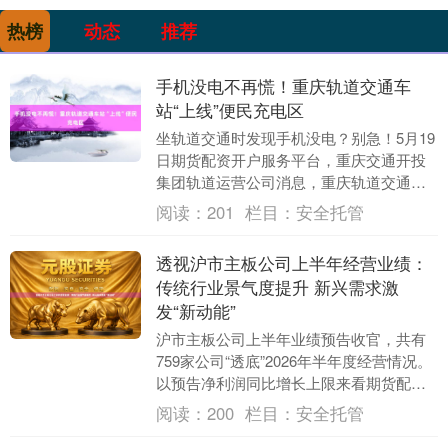
热榜
动态
推荐
手机没电不再慌！重庆轨道交通车
站“上线”便民充电区
坐轨道交通时发现手机没电？别急！5月19
日期货配资开户服务平台，重庆交通开投
集团轨道运营公司消息，重庆轨道交通已
上线便民充电区，除童家院子站外，3号线
阅读：
201
栏目：
安全托管
全线车站皆....
透视沪市主板公司上半年经营业绩：
传统行业景气度提升 新兴需求激
发“新动能”
沪市主板公司上半年业绩预告收官，共有
759家公司“透底”2026年半年度经营情况。
以预告净利润同比增长上限来看期货配资
官网开户，有226家预计业绩增长，83家
阅读：
200
栏目：
安全托管
扭....