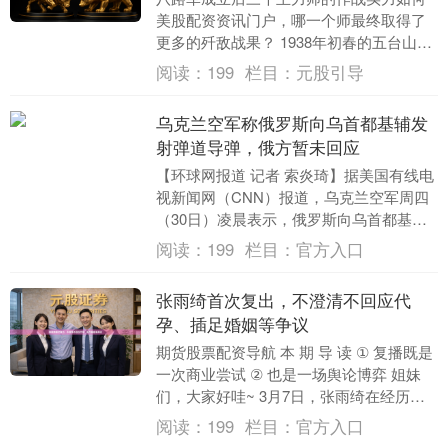
美股配资资讯门户，哪一个师最终取得了
更多的歼敌战果？ 1938年初春的五台山深
处，夜雾渐起。一名通信员推门进来，低
阅读：
199
栏目：
元股引导
声说：“聂....
乌克兰空军称俄罗斯向乌首都基辅发
射弹道导弹，俄方暂未回应
【环球网报道 记者 索炎琦】据美国有线电
视新闻网（CNN）报道，乌克兰空军周四
（30日）凌晨表示，俄罗斯向乌首都基辅
发射了弹道导弹，并袭击了第聂伯罗、克
阅读：
199
栏目：
官方入口
里维里赫....
张雨绮首次复出，不澄清不回应代
孕、插足婚姻等争议
期货股票配资导航 本 期 导 读 ① 复播既是
一次商业尝试 ② 也是一场舆论博弈 姐妹
们，大家好哇~ 3月7日，张雨绮在经历数
月舆论风波后重新开启直播带货。这也....
阅读：
199
栏目：
官方入口