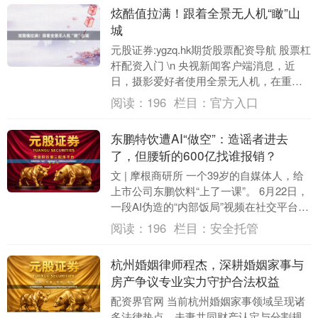
炫酷值拉满！跟着全景无人机“瞰”山
城
元股证券:ygzq.hk期货股票配资导航 股票杠
杆配资入门 \n 央视新闻客户端消息，近
日，摄影爱好者使用全景无人机，在重庆
拍摄都市“奇幻航行”大片。画面中，以....
阅读：
196
栏目：
官方入口
东鹏特饮遭AI“做空”：造谣者进去
了，但腰斩的600亿找谁报销？
文 | 摩根商研所 一个39岁的自媒体人，给
上市公司东鹏饮料“上了一课”。 6月22日，
一段AI伪造的“内部饭局”视频在社交平台扩
散：有人给东鹏饮料创始人林木勤....
阅读：
196
栏目：
安全托管
杭州婚姻律师程杰，深耕婚姻家事与
房产争议专业实力守护合法权益
配资界官网 当前杭州婚姻家事领域呈现诸
多法律热点，夫妻共同财产认定与分割规