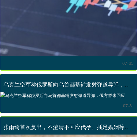
07-25
乌克兰空军称俄罗斯向乌首都基辅发射弹道导弹，俄方暂未回应
07-31
张雨绮首次复出，不澄清不回应代孕、插足婚姻等争议