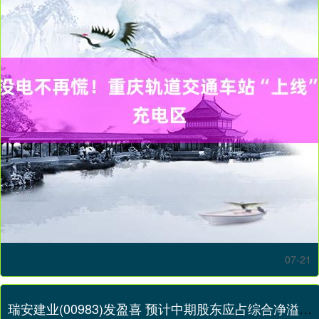
07-21
瑞安建业(00983)发盈喜 预计中期股东应占综合净溢利约2800万港元至3300万港元 同比转亏为盈