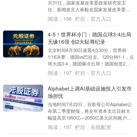
月31日，国家发展改革委政策研究室主
任、新闻发言人蒋毅在国家发展改革委新
闻发布会上表示，“六张网”建设正在加快
阅读：
198
栏目：
官方入口
推....
4-5！世界杯冷门：德国点球3-4出局
无缘16强 创2大耻辱纪录
北京时间6月30日凌晨4点30分，世界杯
1/16决赛，德国vs巴拉圭。120分钟1-1，点
球大战3-4，德国爆冷出局！德国创造2大
耻辱纪录：连续3届世界杯，德国....
阅读：
197
栏目：
官方入口
Alphabet上调AI基础设施投入引发市
场担忧
当地时间7月22日，谷歌母公司Alphabet公
布第二季度财报，将全年资本支出目标大
幅提高至1950亿—2050亿美元区间账户风
险评估，引发投资者对人工智能（A....
阅读：
197
栏目：
在线配资