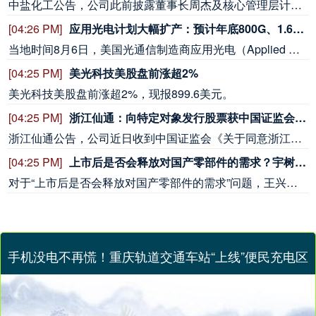
美光科技美股盘前涨超2%，现报899.6美元。
[04:25 PM]
浙江仙通：向特定对象发行股票获中国证监会同意注册批复
浙江仙通公告，公司近日收到中国证监会《关于同意浙江仙通橡塑股份有限公司向特定对象发行股票注册的批复》，同意公司向特定对象发行股票的注册申请，批复自同意注册之日起12个月内有效。
[04:25 PM]
上市后是否会释放对国产零部件的需求？宇树科技王兴兴回应
对于“上市后是否会释放对国产零部件的需求”问题，王兴兴透露，未来对于影响或制约机器人核心性能的部组件，如本体结构、运动控制系统和关节模组等，公司将继续采取自主研发模式，确保产品整体性能的快速迭代与行业领先；对于其中需求多样且较为分散的功能部件，公司对部分型号将继续采取外购部件的形式，以快速响应与满足客户多样化需求。（新浪科技）
[04:24 PM]
马来西亚对涉华镀铝锌其他合金和非合金钢扁轧制品启动反倾销调查
8月6日，马来西亚投资、贸易及工业部发布公告，应国内生产商NS Bluescope Malaysia Sdn. Bhd.提交的申请，对原产于或进口自中国大陆、中国台湾地区和越南的镀铝锌、其他合金和非合金钢扁轧制品启动反倾销调查。本案倾销调查期为2025年1月1日至2025年12月31日，损害调查期为2023年1月1日至2025年12月31日。本案初裁将于启动之日起120天内作出。
[04:24 PM]
利比亚将按计划把原油日产量提升至 200 万桶
在美国斡旋下统一预算扫清投资推进障碍后，利比亚国家石油公司将按计划在下个十年初把原油日产量提升至 200 万桶。利比亚国家石油公司董事长马苏德・苏莱曼在采访中表示，这份支出计划为该公司提供超过 130 亿第纳尔（折合 20 亿美元）运营预算，堪称 “救命资金”；2025 年该公司未拿到任何运营拨款。这是利比亚自 2013 年以来首份合并统一预算，标志着美国总统唐纳德・特朗普推动这个欧佩克成员国实现国家统一的努力取得初步进展，此举也有望为美国企业获取非洲规模最大的原油储备创造更好条件。
手机没电不再慌！重庆轨道交通车站“上线”便民充电区