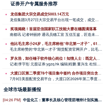
证券开户专属服务推荐
龙佰集团大宗交易成交5003.14万元
龙佰集团3月27日大宗交易平台出现一笔成交，成交量283.46万股，成交金额50...
奖项揭晓！首届亚信国家职工技能大赛在穗圆满落幕
南都讯 记者钟丽婷 通讯员穗工宣 互信互鉴，匠造未来。7月3日，首届亚信国家职工...
他比毛主席小24岁，毛主席称他“华北第一才子”，61岁终成副国级
毛主席称赞的“华北第一才子”期货配资官网开户，比毛主席小24岁，61岁才晋升为副...
罗永浩，卸任锤子软件核心岗位！知情人士：既定人事安排，他已还债近10亿元
记者|李宇彤 元股证券:ygzq.hk 编辑|程鹏 董兴生 杜恒峰 校对|张锦河...
大渡口区第二季度78个项目集中签约 合作项目突出含“新”量、含“绿”量
7月9日美股配资交易平台，大渡口区2026年第二季度招商引资集中签约仪式举行，本...
全球市场最新播报
[04:25 PM]
美光科技美股盘前涨超2%