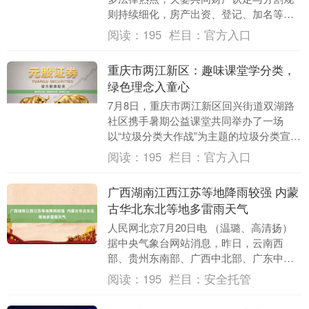
则持续细化，房产出资、登记、加名等情
形的裁判标准更趋严谨，婚内单方赠与第
阅读：
195
栏目：
官方入口
三者财产的追回....
重庆市两江新区：趣味课堂学分类，
绿色理念入童心
7月8日，重庆市两江新区回兴街道双湖路
社区携手暑期公益课堂共同举办了一场
以“垃圾分类大作战”为主题的垃圾分类宣传
活动。活动通过知识讲解、趣味掷沙包等
阅读：
195
栏目：
官方入口
环节，让孩子....
广西湖南江西江苏等地降雨较强 内蒙
古华北东北等地多雷雨天气
人民网北京7月20日电 （温璐、高清扬）
据中央气象台网站消息，昨日，云南西
部、贵州东南部、广西中北部、广东中部
和东部沿海、湖南中南部、江西北部、安
阅读：
195
栏目：
安全托管
徽南部、江苏中....