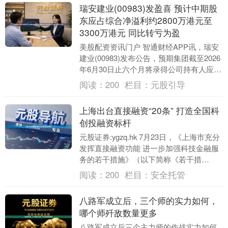
瑞安建业(00983)发盈喜 预计中期股
东应占综合净溢利约2800万港元至
3300万港元 同比转亏为盈
美股配资资讯门户 智通财经APP讯，瑞安
建业(00983)发布公告，预期集团截至2026
年6月30日止六个月将录得公司持有人应占
综合净溢利约2,800万港元至3....
阅读：
200
栏目：
元股引导
上海出台直接融资“20条” 打造全国科
创投融资标杆
元股证券:ygzq.hk 7月23日，《上海市充分
发挥直接融资功能 进一步加强科技金融服
务的若干措施》（以下简称《若干措
施》）出台，从提升早期投资领投定价能
阅读：
200
栏目：
安全托管
力、....
八路军成立后，三个师的实力如何，
哪个师歼敌数量更多
八路军成立后三个主力师的作战实力如何