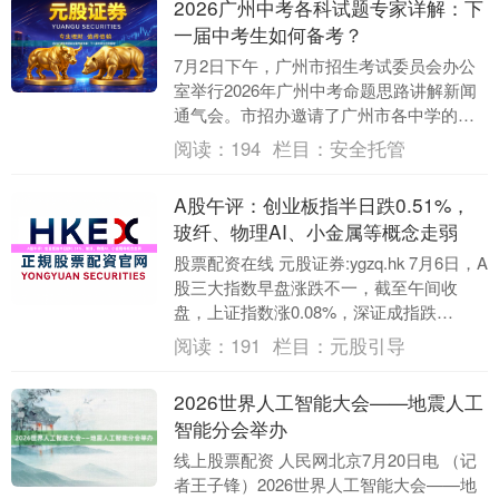
2026广州中考各科试题专家详解：下
一届中考生如何备考？
7月2日下午，广州市招生考试委员会办公
上证综指
3940.04
+39.68
+1.02%
室举行2026年广州中考命题思路讲解新闻
通气会。市招办邀请了广州市各中学的专
家、老师对7科试题进行解读和点评。同
阅读：
194
栏目：
安全托管
时，根据《....
A股午评：创业板指半日跌0.51%，
玻纤、物理AI、小金属等概念走弱
股票配资在线 元股证券:ygzq.hk 7月6日，A
股三大指数早盘涨跌不一，截至午间收
盘，上证指数涨0.08%，深证成指跌
深证成指
14311.01
+200.89
+1.42%
0.36%，创业板指跌0.51%；北证....
阅读：
191
栏目：
元股引导
2026世界人工智能大会——地震人工
智能分会举办
线上股票配资 人民网北京7月20日电 （记
者王子锋）2026世界人工智能大会——地